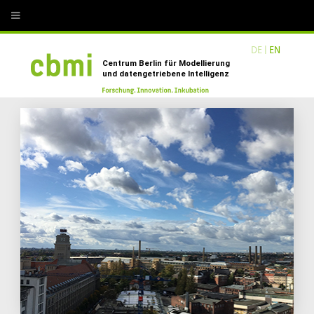
undefined
DE |
EN