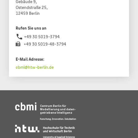
Gebäude 9,
Ostendstraße 25,
12459 Berlin
Rufen Sie uns an
phone
+49 30 5019-3794
+49 30 5019-48-3794
E-Mail Adresse:
cbmi@htw-berlin.de